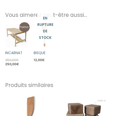
Vous aimerez peut-être aussi…
EN
RUPTURE
Le
Le
Promo !
prix
prix
DE
initial
actuel
STOCK
était :
est :
350,00€.
250,00€.
INCARNAT
BISQUE
350,00
€
12,00
€
250,00
€
Produits similaires